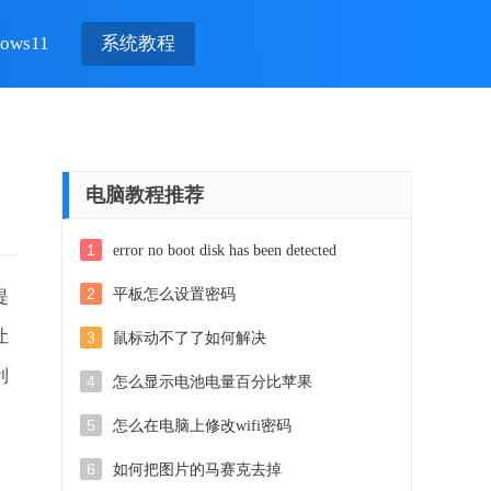
ows11
系统教程
电脑教程推荐
1
error no boot disk has been detected
2
平板怎么设置密码
提
让
3
鼠标动不了了如何解决
利
4
怎么显示电池电量百分比苹果
5
怎么在电脑上修改wifi密码
6
如何把图片的马赛克去掉