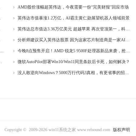
对走私问题
AMD股价涨幅超英伟达，今夜需要一份“完美财报”回应市场
速人工智能发展
英伟达市值暴涨1.2万亿，AI霸主黄仁勋展望机器人领域前景
人工智能时代
英伟达总市值达3.36万亿美元 超越苹果 再次登顶第一，科技巨头英伟达市值超越苹果成为全球市值最高公司
术升级步伐
分析师建议买入英伟达股票 因为这家芯片制造商是一家AI公司
 8月显卡榜单：RTX 4060登顶，RTX 5060增幅显著最新行情
今晚8点预售开启！AMD 锐龙5 9500F处理器新品来袭，抢先预订最新处理器
TDP、无供电接口、双槽半高性能强劲
微软AutoPilot部署Win10/Win11同意条款后卡死，如何解决？
没人敢逆向Windows？5000万行代码3真相，有更省事的招：Windows逆向工程的秘密揭秘
Copyright © 2009-2026 win11系统之家 www.relsound.com
版权声明