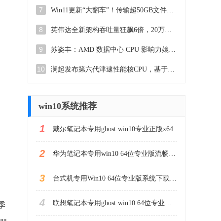
7
Win11更新“大翻车”！传输超50GB文件，SSD或“变砖”如何解决？
8
英伟达全新架构吞吐量狂飙6倍，20万亿Token训练，Meta没做的英伟达做了
9
苏姿丰：AMD 数据中心 CPU 影响力媲美英伟达 AI 加速器
10
澜起发布第六代津逮性能核CPU，基于英特尔 Granite Rapids 最新技术
win10系统推荐
1
戴尔笔记本专用ghost win10专业正版x64
2
华为笔记本专用win10 64位专业版流畅版镜像iso
3
台式机专用Win10 64位专业版系统下载(简体中文)
4
联想笔记本专用ghost win10 64位专业镜像版
季