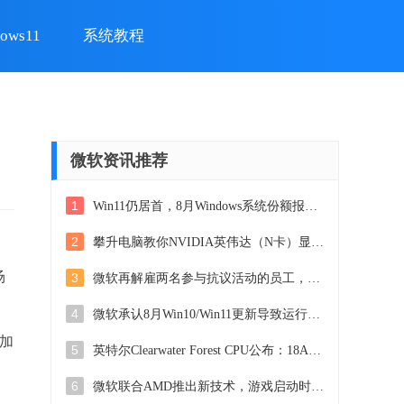
ows11
系统教程
微软资讯推荐
1
Win11仍居首，8月Windows系统份额报告出炉
2
攀升电脑教你NVIDIA英伟达（N卡）显卡驱动安装方法，详细步骤一网打尽
场
3
微软再解雇两名参与抗议活动的员工，引发舆论关注
4
微软承认8月Win10/Win11更新导致运行AutoCAD故障，如何解决？
I加
5
英特尔Clearwater Forest CPU公布：18A制程，288核E-Core，性能爆表，震撼全球！
6
微软联合AMD推出新技术，游戏启动时间暴减八成，玩游戏更畅快