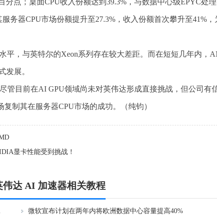
百分点；桌面CPU收入份额达到39.3%，与数据中心级EPYC处
务器CPU市场份额提升至27.3%，收入份额首次攀升至41%，
数水平，与英特尔的Xeon系列存在较大差距。而在短短几年内，A
越式发展。
尽管目前在AI GPU领域尚未对英伟达形成直接挑战，但公司有
场复制其在服务器CPU市场的成功。（纯钧）
MD
IDIA显卡性能受到挑战！
英伟达 AI 加速器相关教程
响几何？
微软宣布计划在两年内将欧洲数据中心容量提高40%