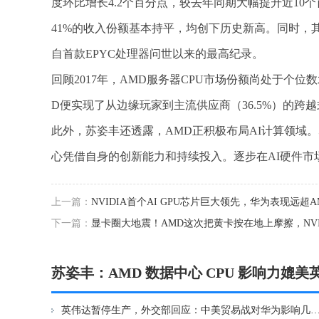
度环比增长4.2个百分点，较去年同期大幅提升近10个
41%的收入份额基本持平，均创下历史新高。同时，其服
自首款EPYC处理器问世以来的最高纪录。
回顾2017年，AMD服务器CPU市场份额尚处于个位
D便实现了从边缘玩家到主流供应商（36.5%）的跨
此外，苏姿丰还透露，AMD正积极布局AI计算领域。
心凭借自身的创新能力和持续投入。逐步在AI硬件市
上一篇：
NVIDIA首个AI GPU芯片巨大领先，华为表现远超A
下一篇：
显卡圈大地震！AMD这次把黄卡按在地上摩擦，NV
苏姿丰：AMD 数据中心 CPU 影响力媲美
英伟达暂停生产，外交部回应：中美贸易战对华为影