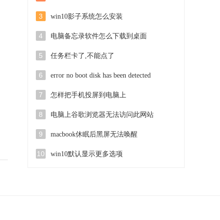
3
win10影子系统怎么安装
4
电脑备忘录软件怎么下载到桌面
5
任务栏卡了,不能点了
6
error no boot disk has been detected
7
怎样把手机投屏到电脑上
8
电脑上谷歌浏览器无法访问此网站
9
macbook休眠后黑屏无法唤醒
10
win10默认显示更多选项