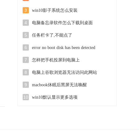
3
win10影子系统怎么安装
4
电脑备忘录软件怎么下载到桌面
5
任务栏卡了,不能点了
6
error no boot disk has been detected
7
怎样把手机投屏到电脑上
8
电脑上谷歌浏览器无法访问此网站
9
macbook休眠后黑屏无法唤醒
10
win10默认显示更多选项