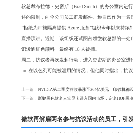
软总裁布拉德・史密斯（Brad Smith）的办公
述的限制，向全公司员工群发邮件。称自己作为一名巴
“拒绝为种族隔离提供 Azure 服务”组织今年以
直播演讲。近期，该组织还试图占领微软总部的一处
识泼洒红色颜料，最终有 18 人被捕。
周二，抗议者再次发起行动，进入史密斯的办公室进行
ure 在以色列可能被滥用的情况，但他同时指出，抗
上一篇：
NVIDIA第二季度营收暴涨至264亿美元，印钞机都
下一篇：
影驰黑色款名人堂显卡进入国内市场，定名HOF黑
微软再解雇两名参与抗议活动的员工，引