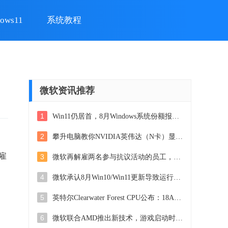
ows11
系统教程
微软资讯推荐
1
Win11仍居首，8月Windows系统份额报告出炉
2
攀升电脑教你NVIDIA英伟达（N卡）显卡驱动安装方法，详细步骤一网打尽
雇
3
微软再解雇两名参与抗议活动的员工，引发舆论关注
4
微软承认8月Win10/Win11更新导致运行AutoCAD故障，如何解决？
5
英特尔Clearwater Forest CPU公布：18A制程，288核E-Core，性能爆表，震撼全球！
6
微软联合AMD推出新技术，游戏启动时间暴减八成，玩游戏更畅快