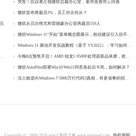
突发！抗议者占领微软总裁办公室，要求改善劳工待遇
微软宣布将裁员3%，员工何去何从？
美元
微软从贝尔维尤和雷德蒙办公室再裁员559人
引争议
微软Windows 11“开始”菜单概念图展示，粉丝建议引入但不对外发布
Windows 11 驱动开发实战教程（基于 VS2022）：学习如何使用最新的开发工具进行驱动程序开发
 8月显卡榜单：RTX 4060登顶，RTX 5060增幅显著最新行情
今晚8点预售开启！AMD 锐龙5 9500F处理器新品来袭，抢先预订最新处理器
TDP、无供电接口、双槽半高性能强劲
微软AutoPilot部署Win10/Win11同意条款后卡死，如何解决？
没人敢逆向Windows？5000万行代码3真相，有更省事的招：Windows逆向工程的秘密揭秘
Copyright © 2009-2026 win11系统之家 www.relsound.com
版权声明