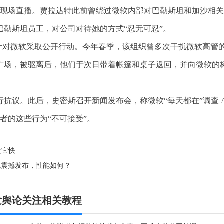
室内进行现场直播。贾拉达特此前曾绕过微软内部对巴勒斯坦和加沙相
勒斯坦员工，对公司对待她的方式“忍无可忍”。
来持续针对微软采取公开行动。今年春季，该组织曾多次干扰微软高管
广场，被驱离后，他们于次日带着帐篷和桌子返回，并向微软的
抗议。此后，史密斯召开新闻发布会，称微软“每天都在”调查 A
议者的这些行为“不可接受”。
没它快
魂震撼发布，性能如何？
发舆论关注相关教程