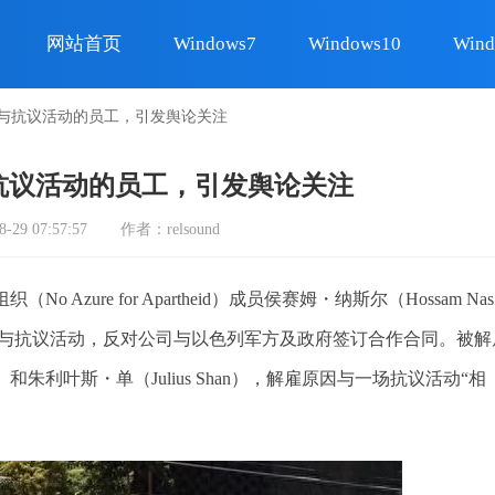
网站首页
Windows7
Windows10
Wind
参与抗议活动的员工，引发舆论关注
抗议活动的员工，引发舆论关注
9 07:57:57
作者：relsound
No Azure for Apartheid）成员侯赛姆・纳斯尔（Hossam Nas
参与抗议活动，反对公司与以色列军方及政府签订合作合同。被解
at）和朱利叶斯・单（Julius Shan），解雇原因与一场抗议活动“相
。