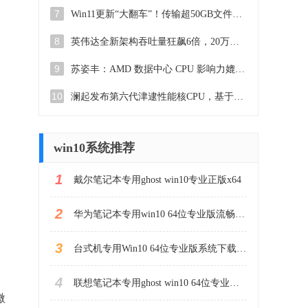
7
Win11更新“大翻车”！传输超50GB文件，SSD或“变砖”如何解决？
8
英伟达全新架构吞吐量狂飙6倍，20万亿Token训练，Meta没做的英伟达做了
9
苏姿丰：AMD 数据中心 CPU 影响力媲美英伟达 AI 加速器
10
澜起发布第六代津逮性能核CPU，基于英特尔 Granite Rapids 最新技术
win10系统推荐
1
戴尔笔记本专用ghost win10专业正版x64
2
华为笔记本专用win10 64位专业版流畅版镜像iso
3
台式机专用Win10 64位专业版系统下载(简体中文)
4
联想笔记本专用ghost win10 64位专业镜像版
微