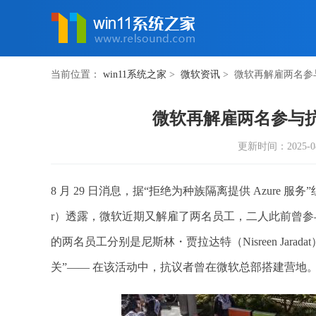
当前位置：
win11系统之家
>
微软资讯
> 微软再解雇两名
微软再解雇两名参与
更新时间：2025-08-2
8 月 29 日消息，据“拒绝为种族隔离提供 Azure 服务”组织（
r）透露，微软近期又解雇了两名员工，二人此前曾
的两名员工分别是尼斯林・贾拉达特（Nisreen Jarad
关”—— 在该活动中，抗议者曾在微软总部搭建营地